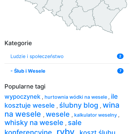
Kategorie
Ludzie i społeczeństwo
2
-
Ślub i Wesele
7
Popularne tagi
ile
wypoczynek
,
hurtownia wódki na wesele
,
wina
ślubny blog
kosztuje wesele
,
,
na wesele
wesele
,
,
kalkulator weselny
,
whisky na wesele
sale
,
ryby
konferencyjne
koszt ślubu
,
,
,