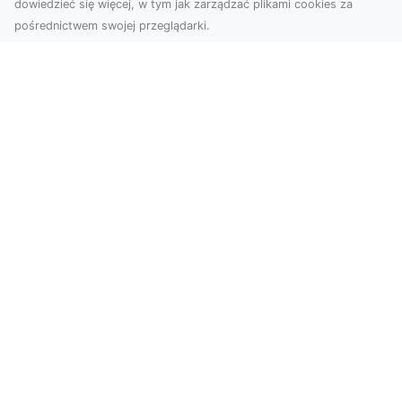
dowiedzieć się więcej, w tym jak zarządzać plikami cookies za
pośrednictwem swojej przeglądarki.
KolekcjaKlasyki.pl – gieła klasyków to
Twoje miejsce w świecie klasycznej
motoryzacji
Kolekcjonowanie samochodów zabytkowych to
pasja, która łączy miłośników klasycznej
motoryzacji na ...