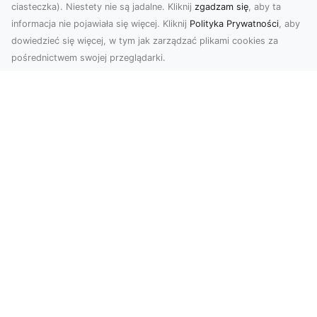
ciasteczka). Niestety nie są jadalne. Kliknij
zgadzam się
, aby ta
informacja nie pojawiała się więcej. Kliknij
Polityka Prywatności
, aby
dowiedzieć się więcej, w tym jak zarządzać plikami cookies za
pośrednictwem swojej przeglądarki.
KolekcjaKlasyki.pl – gieła klasyków to
Twoje miejsce w świecie klasycznej
motoryzacji
Kolekcjonowanie samochodów zabytkowych to
pasja, która łączy miłośników klasycznej
motoryzacji na ...