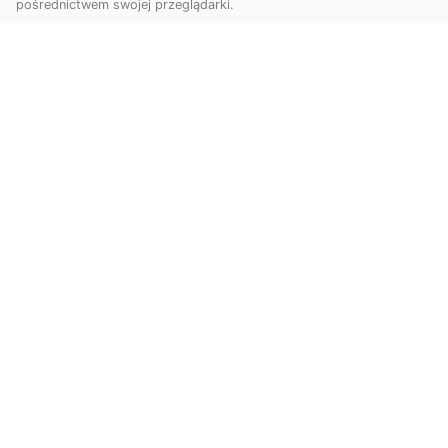
pośrednictwem swojej przeglądarki.
KolekcjaKlasyki.pl – gieła klasyków to
Twoje miejsce w świecie klasycznej
motoryzacji
Kolekcjonowanie samochodów zabytkowych to
pasja, która łączy miłośników klasycznej
motoryzacji na ...