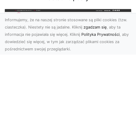
Informujemy, że na naszej stronie stosowane są pliki cookies (tzw.
ciasteczka). Niestety nie są jadalne. Kliknij
zgadzam się
, aby ta
informacja nie pojawiała się więcej. Kliknij
Polityka Prywatności
, aby
dowiedzieć się więcej, w tym jak zarządzać plikami cookies za
pośrednictwem swojej przeglądarki.
KolekcjaKlasyki.pl – gieła klasyków to
Twoje miejsce w świecie klasycznej
motoryzacji
Kolekcjonowanie samochodów zabytkowych to