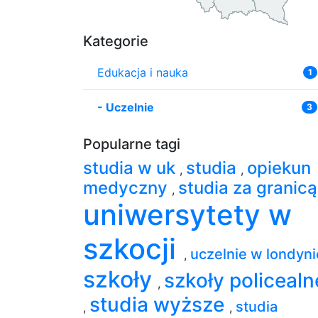
Kategorie
Edukacja i nauka
1
-
Uczelnie
3
Popularne tagi
studia w uk
studia
opiekun
,
,
medyczny
studia za granic
,
uniwersytety w
szkocji
uczelnie w londyn
,
szkoły
szkoły policealn
,
studia wyższe
studia
,
,