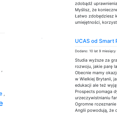
zdobądź uprawnieni
Myślisz, że konieczn
Łatwo zdobędziesz k
umiejętności, korzys
UCAS od Smart 
Dodano: 10 lat 9 miesięcy
Studia wyższe za gra
rozwoju, jakie parę 
ą
,
Obecnie mamy okazję
w Wielkiej Brytanii, 
edukacji ale też wyj
Prospects pomaga 
ie
,
urzeczywistnianiu fa
e
Ogromne rozeznanie 
Anglii powodują, że d