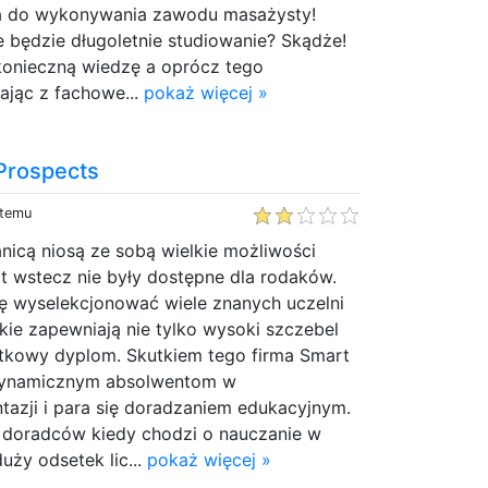
a do wykonywania zawodu masażysty!
e będzie długoletnie studiowanie? Skądże!
onieczną wiedzę a oprócz tego
tając z fachowe...
pokaż więcej »
Prospects
 temu
nicą niosą ze sobą wielkie możliwości
lat wstecz nie były dostępne dla rodaków.
 wyselekcjonować wiele znanych uczelni
jakie zapewniają nie tylko wysoki szczebel
ątkowy dyplom. Skutkiem tego firma Smart
dynamicznym absolwentom w
ntazji i para się doradzaniem edukacyjnym.
doradców kiedy chodzi o nauczanie w
uży odsetek lic...
pokaż więcej »