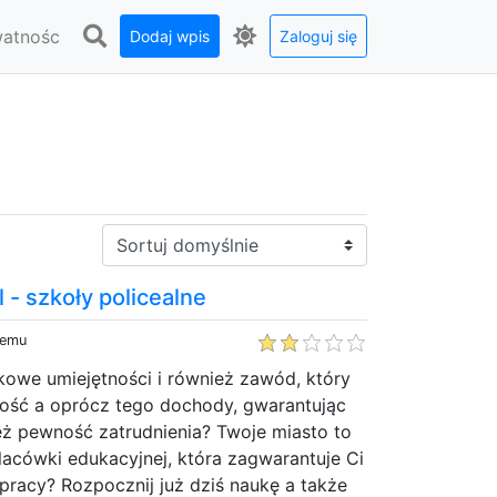
watnośc
Dodaj wpis
Zaloguj się
Sortuj:
- szkoły policealne
temu
owe umiejętności i również zawód, który
ność a oprócz tego dochody, gwarantując
eż pewność zatrudnienia? Twoje miasto to
acówki edukacyjnej, która zagwarantuje Ci
pracy? Rozpocznij już dziś naukę a także