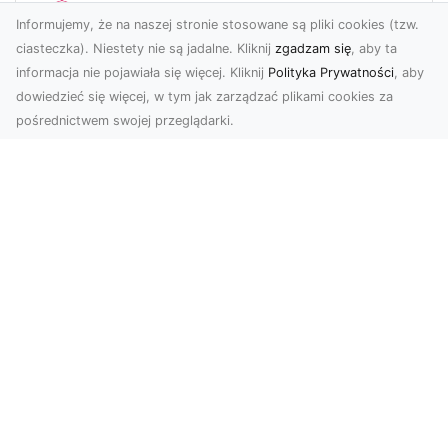
Informujemy, że na naszej stronie stosowane są pliki cookies (tzw.
ciasteczka). Niestety nie są jadalne. Kliknij
zgadzam się
, aby ta
informacja nie pojawiała się więcej. Kliknij
Polityka Prywatności
, aby
dowiedzieć się więcej, w tym jak zarządzać plikami cookies za
pośrednictwem swojej przeglądarki.
KolekcjaKlasyki.pl – gieła klasyków to
Twoje miejsce w świecie klasycznej
motoryzacji
Kolekcjonowanie samochodów zabytkowych to
pasja, która łączy miłośników klasycznej
motoryzacji na ...