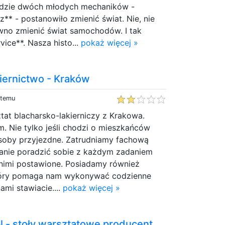
gdzie dwóch młodych mechaników -
z** - postanowiło zmienić świat. Nie, nie
ewno zmienić świat samochodów. I tak
rvice**. Nasza histo...
pokaż więcej »
kiernictwo - Kraków
 temu
tat blacharsko-lakierniczy z Krakowa.
 Nie tylko jeśli chodzi o mieszkańców
osoby przyjezdne. Zatrudniamy fachową
stanie poradzić sobie z każdym zadaniem
 nimi postawione. Posiadamy również
który pomaga nam wykonywać codzienne
ami stawiacie....
pokaż więcej »
- stoły warsztatowe producent