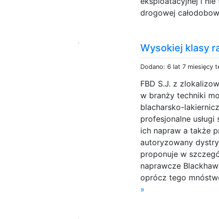
eksploatacyjnej i ni
drogowej całodobowo
Wysokiej klasy 
Dodano: 6 lat 7 miesięcy 
FBD S.J. z zlokalizo
w branży techniki mo
blacharsko-lakiernic
profesjonalne usługi
ich napraw a także p
autoryzowany dystr
proponuje w szczegó
naprawcze Blackhaw
oprócz tego mnóstwo 
»