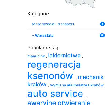
Kategorie
Motoryzacja i transport
1
-
Warsztaty
8
Popularne tagi
lakiernictwo
manualne
,
,
regeneracja
ksenonów
mechanik
,
kraków
,
wymiana akumulatora kraków
auto service
,
awaryjne otwieranie
,