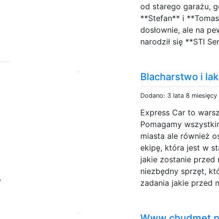
od starego garażu, 
**Stefan** i **Tomas
dosłownie, ale na p
narodził się **STI Se
Blacharstwo i la
Dodano: 3 lata 8 miesięcy
Express Car to warsz
Pomagamy wszystkim.
miasta ale również 
ekipę, która jest w 
jakie zostanie przed
niezbędny sprzęt, 
,
zadania jakie przed n
Www.chudmet.pl 