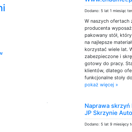
ni
Dodano: 5 lat 1 miesiąc t
W naszych ofertach 
producenta wyposażo
pakowany stół, któr
na najlepsze materia
korzystać wiele lat.
w
zabezpieczone i skrę
gotowy do pracy. S
klientów, dlatego ofe
funkcjonalne stoły d
pokaż więcej »
Naprawa skrzyń 
JP Skrzynie Aut
Dodano: 5 lat 9 miesięcy 