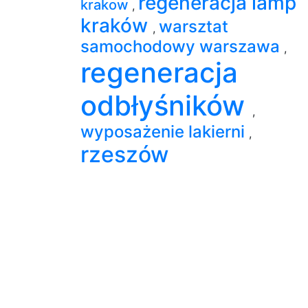
regeneracja lamp
krakow
,
kraków
warsztat
,
samochodowy warszawa
,
regeneracja
odbłyśników
,
wyposażenie lakierni
,
rzeszów