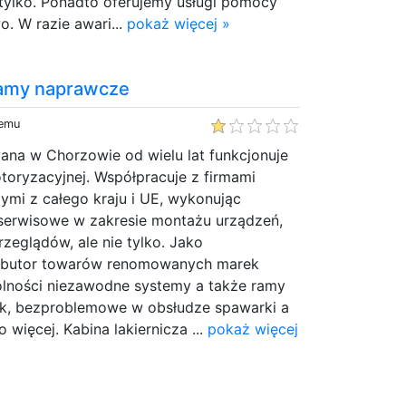
e tylko. Ponadto oferujemy usługi pomocy
. W razie awari...
pokaż więcej »
ramy naprawcze
temu
wana w Chorzowie od wielu lat funkcjonuje
toryzacyjnej. Współpracuje z firmami
zymi z całego kraju i UE, wykonując
 serwisowe w zakresie montażu urządzeń,
rzeglądów, ale nie tylko. Jako
ybutor towarów renomowanych marek
lności niezawodne systemy a także ramy
k, bezproblemowe w obsłudze spawarki a
więcej. Kabina lakiernicza ...
pokaż więcej