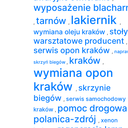
wyposażenie blachar
lakiernik
tarnów
,
,
,
stoły
wymiana oleju kraków
,
warsztatowe producent
,
serwis opon kraków
,
napra
kraków
skrzyń biegów
,
,
wymiana opon
kraków
skrzynie
,
biegów
serwis samochodowy
,
pomoc drogowa
kraków
,
polanica-zdrój
xenon
,