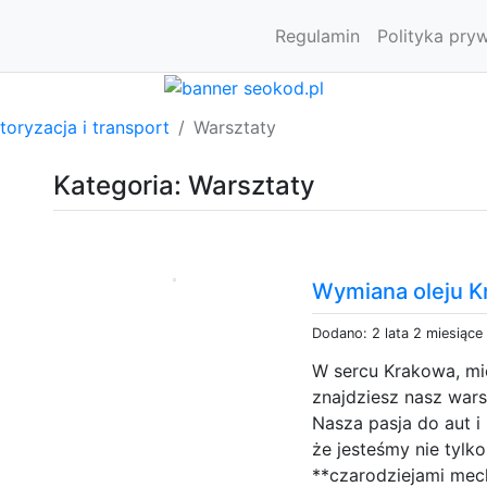
Regulamin
Polityka pry
oryzacja i transport
Warsztaty
Kategoria: Warsztaty
Wymiana oleju 
Dodano: 2 lata 2 miesiące
W sercu Krakowa, m
znajdziesz nasz war
Nasza pasja do aut i
że jesteśmy nie tylk
**czarodziejami mech