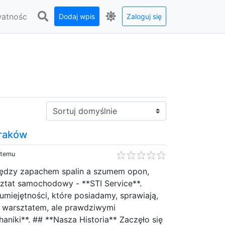
watnośc
Dodaj wpis
Zaloguj się
Sortuj:
Kraków
 temu
iędzy zapachem spalin a szumem opon,
sztat samochodowy - **STI Service**.
 umiejętności, które posiadamy, sprawiają,
o warsztatem, ale prawdziwymi
aniki**. ## **Nasza Historia** Zaczęło się