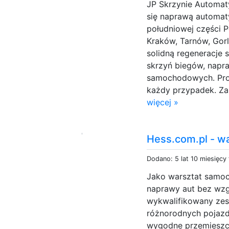
JP Skrzynie Automat
się naprawą automat
południowej części P
Kraków, Tarnów, Gorl
solidną regeneracje
skrzyń biegów, napra
samochodowych. Prof
każdy przypadek. Za
więcej »
Hess.com.pl - 
Dodano: 5 lat 10 miesięcy
Jako warsztat sam
naprawy aut bez wzg
wykwalifikowany zes
różnorodnych pojazd
wygodne przemieszcz