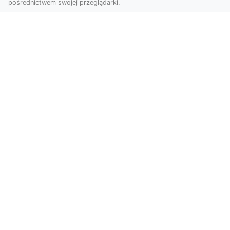
pośrednictwem swojej przeglądarki.
KolekcjaKlasyki.pl – gieła klasyków to
Twoje miejsce w świecie klasycznej
motoryzacji
Kolekcjonowanie samochodów zabytkowych to
pasja, która łączy miłośników klasycznej
motoryzacji na ...