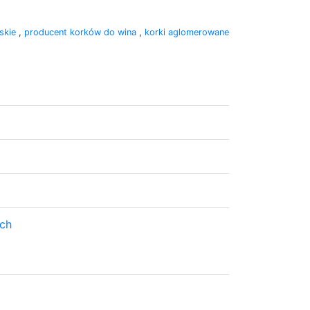
rskie
,
producent korków do wina
,
korki aglomerowane
ach