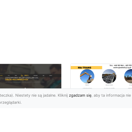
eczka). Niestety nie są jadalne. Kliknij
zgadzam się
, aby ta informacja nie 
rzeglądarki.
Usługi MA-TRANS
Radom –
ar Pomoc Drogowa
kompleksowe
dom – Twoje
rozwiązania dla