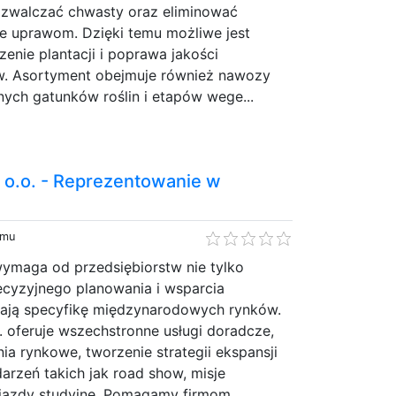
zwalczać chwasty oraz eliminować
ce uprawom. Dzięki temu możliwe jest
enie plantacji i poprawa jakości
w. Asortyment obejmuje również nawozy
ych gatunków roślin i etapów wege...
z o.o. - Reprezentowanie w
emu
ymaga od przedsiębiorstw nie tylko
ecyzyjnego planowania i wsparcia
nają specyfikę międzynarodowych rynków.
o. oferuje wszechstronne usługi doradcze,
ia rynkowe, tworzenie strategii ekspansji
arzeń takich jak road show, misje
jazdy studyjne. Pomagamy firmom