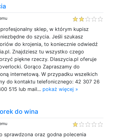
ia
temu
o profesjonalny sklep, w którym kupisz
niezbędne do szycia. Jeśli szukasz
riów do krojenia, to koniecznie odwiedź
ia.pl. Znajdziesz tu wszystko czego
orzyć piękne rzeczy. Dlaszycia.pl oferuje
 overlocki. Gorąco Zapraszamy do
roną internetową. W przypadku wszelkich
 do kontaktu telefonicznego: 42 307 26
800 515 lub mail...
pokaż więcej »
orek do wina
temu
o sprawdzona oraz godna polecenia