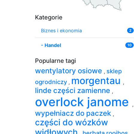
Kategorie
Biznes i ekonomia
2
-
Handel
10
Popularne tagi
wentylatory osiowe
sklep
,
morgentau
ogrodniczy
,
,
linde części zamienne
,
overlock janome
,
wypełniacz do paczek
,
części do wózków
widłowych
herbata rooibos
,
,