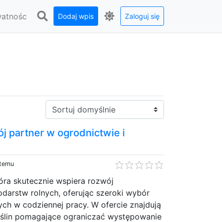
watnośc
Dodaj wpis
Zaloguj się
Sortuj:
j partner w ogrodnictwie i
 temu
tóra skutecznie wspiera rozwój
arstw rolnych, oferując szeroki wybór
ch w codziennej pracy. W ofercie znajdują
roślin pomagające ograniczać występowanie