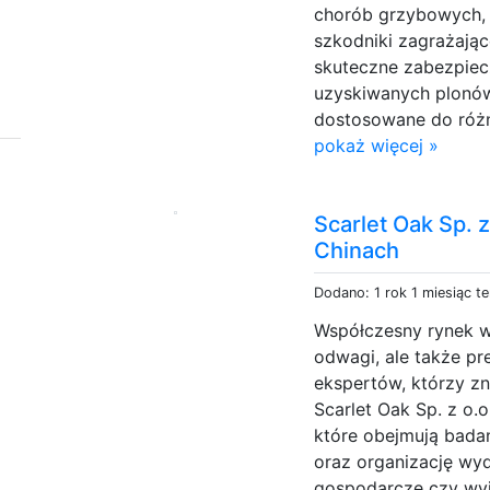
chorób grzybowych, 
szkodniki zagrażają
skuteczne zabezpiecz
uzyskiwanych plonó
dostosowane do różn
pokaż więcej »
Scarlet Oak Sp. 
Chinach
Dodano: 1 rok 1 miesiąc t
Współczesny rynek w
odwagi, ale także pr
ekspertów, którzy z
Scarlet Oak Sp. z o.
które obejmują badan
oraz organizację wyd
gospodarcze czy wy