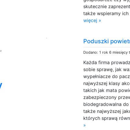
skutecznie zaprezent
także wspieramy ich 
więcej »
Poduszki powiet
i
,
Dodano: 1 rok 6 miesięcy
Każda firma prowad
sobie sprawę, jak wa
wypełniacze do pacz
y
najwyższej klasy ak
takich jak mata powi
zabezpieczony przewó
biodegradowalna do 
także najwyższej jak
których sprawą równi
»