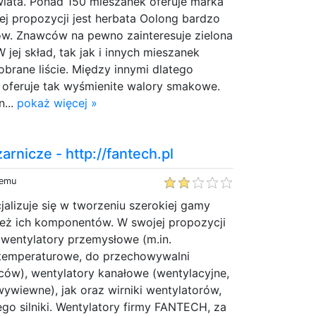
wiata. Ponad 150 mieszanek oferuje marka
jej propozycji jest herbata Oolong bardzo
tów. Znawców na pewno zainteresuje zielona
 jej skład, tak jak i innych mieszanek
brane liście. Między innymi dlatego
 oferuje tak wyśmienite walory smakowe.
n...
pokaż więcej »
arnicze - http://fantech.pl
temu
alizuje się w tworzeniu szerokiej gamy
ież ich komponentów. W swojej propozycji
wentylatory przemysłowe (m.in.
temperaturowe, do przechowywalni
ów), wentylatory kanałowe (wentylacyjne,
ywiewne), jak oraz wirniki wentylatorów,
o silniki. Wentylatory firmy FANTECH, za