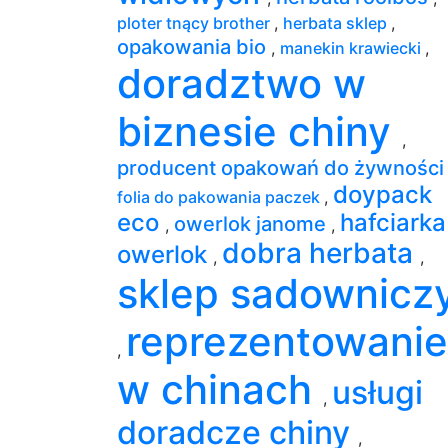
ploter tnący brother
,
herbata sklep
,
opakowania bio
,
manekin krawiecki
,
doradztwo w
biznesie chiny
,
producent opakowań do żywnośc
doypack
folia do pakowania paczek
,
eco
hafciarka
owerlok janome
,
,
dobra herbata
owerlok
,
,
sklep sadownicz
reprezentowanie
,
w chinach
usługi
,
doradcze chiny
,