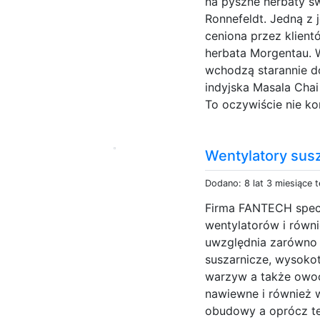
na pyszne herbaty ś
Ronnefeldt. Jedną z 
ceniona przez klien
herbata Morgentau. W
wchodzą starannie do
indyjska Masala Chai
To oczywiście nie ko
Wentylatory susz
Dodano: 8 lat 3 miesiące 
Firma FANTECH specj
wentylatorów i równ
uwzględnia zarówno 
suszarnicze, wysoko
warzyw a także owoc
nawiewne i również w
obudowy a oprócz teg