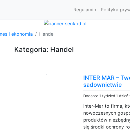
Regulamin
Polityka pry
znes i ekonomia
Handel
Kategoria: Handel
INTER MAR – Twó
sadownictwie
Dodano: 1 tydzień 1 dzień
Inter-Mar to firma, k
nowoczesnych gospod
produktów niezbędny
się środki ochrony 