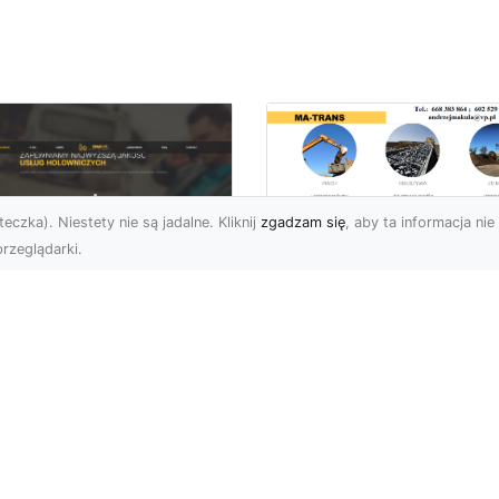
eczka). Niestety nie są jadalne. Kliknij
zgadzam się
, aby ta informacja nie 
rzeglądarki.
Usługi MA-TRANS
Radom –
ar Pomoc Drogowa
kompleksowe
dom – Twoje
rozwiązania dla
parcie na drodze
Twoich projektów
zez całą dobę
budowlanych
eoczekiwane problemy
Firma MA-TRANS z
 drodze mogą
Radomia specjalizuje się
zydarzyć się każdemu