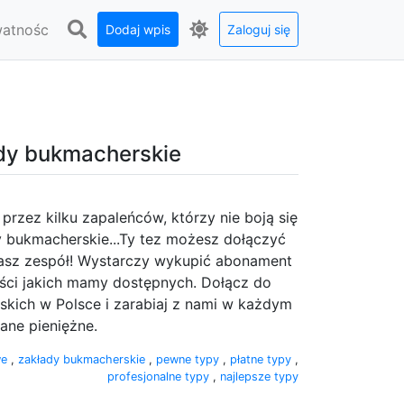
watnośc
Dodaj wpis
Zaloguj się
ady bukmacherskie
rzez kilku zapaleńców, którzy nie boją się
 bukmacherskie...Ty tez możesz dołączyć
asz zespół! Wystarczy wykupić abonament
ści jakich mamy dostępnych. Dołącz do
kich w Polsce i zarabiaj z nami w każdym
ane pieniężne.
we
,
zakłady bukmacherskie
,
pewne typy
,
płatne typy
,
profesjonalne typy
,
najlepsze typy