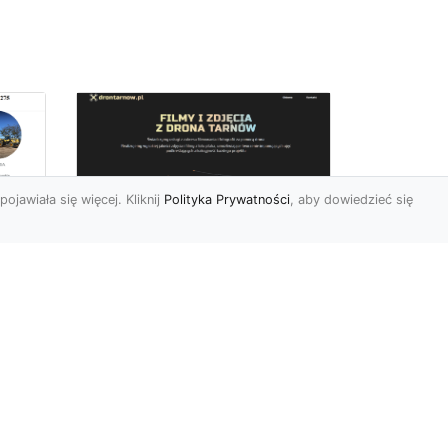
pojawiała się więcej. Kliknij
Polityka Prywatności
, aby dowiedzieć się
Zdjęcia dronem
Tarnów – innowacyjny
sposób na
uchwycenie
niezwykłych chwil
Współczesne technologie
pozwalają nam patrzeć na
 w
świat z zupełnie nowej