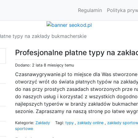
Regulamin
Polityka pry
płatne typy na zakłady bukmacherskie
Profesjonalne płatne typy na zakł
Dodano: 2 lata 8 miesięcy temu
Czasnawygrywanie.pl to miejsce dla Was stworzone p
otworzyć wrót do świata płatnych typów na zakłady
do nas przy prostych zasadach stworzonych prze n
do naszych usług i korzystać z wszystkich dogodno
najlepszych typerów w branży zakładów bukmachers
sezonie. Zapraszamy na naszą stronę po łatwe wygr
Kategorie:
Zakłady
Tagi:
typy
,
zakłady online
,
zakłady sporto
sportowe