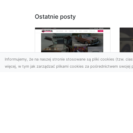
Ostatnie posty
Informujemy, że na naszej stronie stosowane są pliki cookies (tzw. ciast
więcej, w tym jak zarządzać plikami cookies za pośrednictwem swojej p
XM
KolekcjaKlasyki.pl –
Ra
gieła klasyków to
ws
Twoje miejsce w
pr
świecie klasycznej
Ni
motoryzacji
na
Kolekcjonowanie
pr