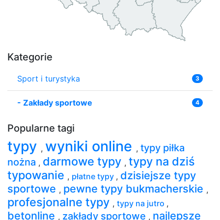
Kategorie
Sport i turystyka
3
-
Zakłady sportowe
4
Popularne tagi
typy
wyniki online
typy piłka
,
,
darmowe typy
typy na dziś
nożna
,
,
typowanie
dzisiejsze typy
,
płatne typy
,
sportowe
pewne typy bukmacherskie
,
,
profesjonalne typy
,
typy na jutro
,
betonline
najlepsze
zakłady sportowe
,
,