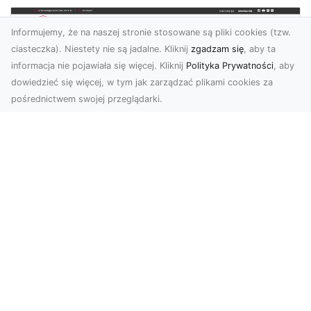
Informujemy, że na naszej stronie stosowane są pliki cookies (tzw.
ciasteczka). Niestety nie są jadalne. Kliknij
zgadzam się
, aby ta
informacja nie pojawiała się więcej. Kliknij
Polityka Prywatności
, aby
dowiedzieć się więcej, w tym jak zarządzać plikami cookies za
pośrednictwem swojej przeglądarki.
KolekcjaKlasyki.pl – gieła klasyków to
Twoje miejsce w świecie klasycznej
motoryzacji
Kolekcjonowanie samochodów zabytkowych to
pasja, która łączy miłośników klasycznej