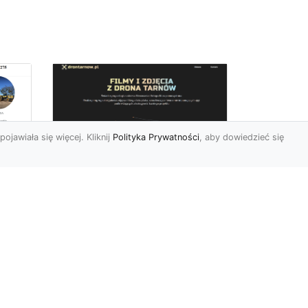
pojawiała się więcej. Kliknij
Polityka Prywatności
, aby dowiedzieć się
Zdjęcia dronem
Tarnów – innowacyjny
sposób na
uchwycenie
niezwykłych chwil
Współczesne technologie
pozwalają nam patrzeć na
 w
świat z zupełnie nowej