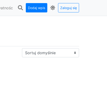
watnośc
Dodaj wpis
Zaloguj się
Sortuj: