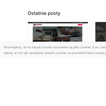
Ostatnie posty
Informujemy, że na naszej stronie stosowane są pliki cookies (tzw. ciast
więcej, w tym jak zarządzać plikami cookies za pośrednictwem swojej p
XM
KolekcjaKlasyki.pl –
Ra
gieła klasyków to
ws
Twoje miejsce w
pr
świecie klasycznej
Ni
motoryzacji
na
Kolekcjonowanie
pr