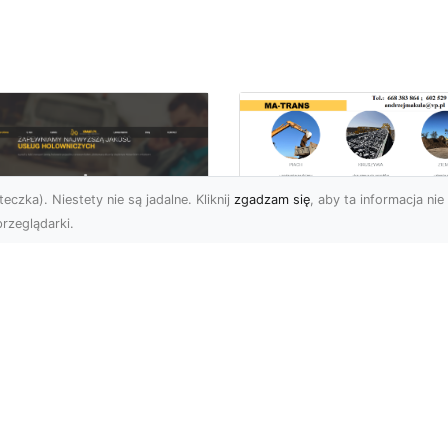
eczka). Niestety nie są jadalne. Kliknij
zgadzam się
, aby ta informacja nie 
rzeglądarki.
Usługi MA-TRANS
Radom –
ar Pomoc Drogowa
kompleksowe
dom – Twoje
rozwiązania dla
parcie na drodze
Twoich projektów
zez całą dobę
budowlanych
eoczekiwane problemy
Firma MA-TRANS z
 drodze mogą
Radomia specjalizuje się
zydarzyć się każdemu