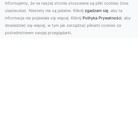
Informujemy, że na naszej stronie stosowane są pliki cookies (tzw.
ciasteczka). Niestety nie są jadalne. Kliknij
zgadzam się
, aby ta
informacja nie pojawiała się więcej. Kliknij
Polityka Prywatności
, aby
dowiedzieć się więcej, w tym jak zarządzać plikami cookies za
pośrednictwem swojej przeglądarki.
KolekcjaKlasyki.pl – gieła klasyków to
Twoje miejsce w świecie klasycznej
motoryzacji
Kolekcjonowanie samochodów zabytkowych to
pasja, która łączy miłośników klasycznej
motoryzacji na ...