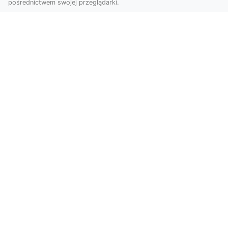
pośrednictwem swojej przeglądarki.
KolekcjaKlasyki.pl – gieła klasyków to
Twoje miejsce w świecie klasycznej
motoryzacji
Kolekcjonowanie samochodów zabytkowych to
pasja, która łączy miłośników klasycznej
motoryzacji na ...