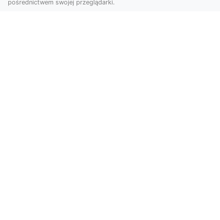
pośrednictwem swojej przeglądarki.
KolekcjaKlasyki.pl – gieła klasyków to
Twoje miejsce w świecie klasycznej
motoryzacji
Kolekcjonowanie samochodów zabytkowych to
pasja, która łączy miłośników klasycznej
motoryzacji na ...