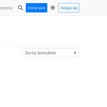
watnośc
Dodaj wpis
Zaloguj się
Sortuj: