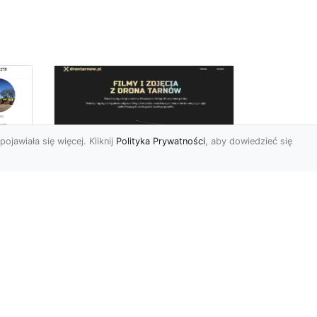
pojawiała się więcej. Kliknij
Polityka Prywatności
, aby dowiedzieć się
Zdjęcia dronem
Tarnów – innowacyjny
sposób na
uchwycenie
niezwykłych chwil
Współczesne technologie
pozwalają nam patrzeć na
 w
świat z zupełnie nowej