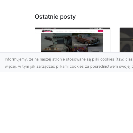
Ostatnie posty
Informujemy, że na naszej stronie stosowane są pliki cookies (tzw. ciast
więcej, w tym jak zarządzać plikami cookies za pośrednictwem swojej p
XM
KolekcjaKlasyki.pl –
Ra
gieła klasyków to
ws
Twoje miejsce w
pr
świecie klasycznej
Ni
motoryzacji
na
Kolekcjonowanie
pr