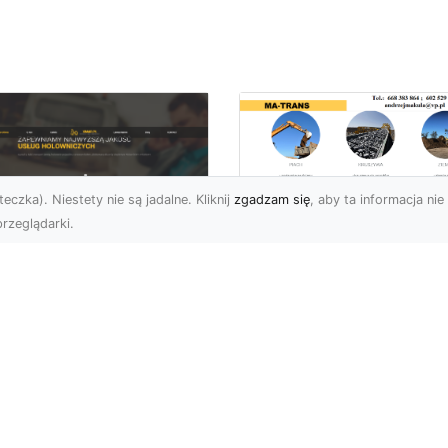
eczka). Niestety nie są jadalne. Kliknij
zgadzam się
, aby ta informacja nie 
rzeglądarki.
Usługi MA-TRANS
Radom –
ar Pomoc Drogowa
kompleksowe
dom – Twoje
rozwiązania dla
parcie na drodze
Twoich projektów
zez całą dobę
budowlanych
eoczekiwane problemy
Firma MA-TRANS z
 drodze mogą
Radomia specjalizuje się
zydarzyć się każdemu