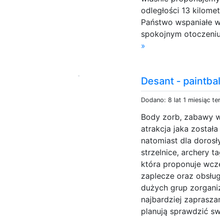
odległości 13 kilome
Państwo wspaniałe 
spokojnym otoczeniu,
»
Desant - paintba
Dodano: 8 lat 1 miesiąc t
Body zorb, zabawy w
atrakcja jaka został
natomiast dla doros
strzelnice, archery t
która proponuje wcz
zaplecze oraz obsłu
dużych grup zorganiz
najbardziej zaprasza
planują sprawdzić sw