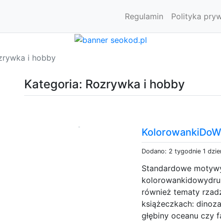
Regulamin
Polityka pry
zrywka i hobby
Kategoria: Rozrywka i hobby
KolorowankiDoWy
Dodano: 2 tygodnie 1 dzi
Standardowe motywy 
kolorowankidowydruku
również tematy rzad
książeczkach: dinoza
głębiny oceanu czy f