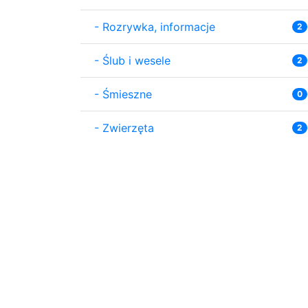
-
Rozrywka, informacje
2
-
Ślub i wesele
2
-
Śmieszne
0
-
Zwierzęta
2