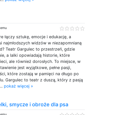
 temu
re łączy sztukę, emocje i edukację, a
si najmłodszych widzów w niezapomnianą
? Teatr Gargulec to przestrzeń, gdzie
, a lalki opowiadają historie, które
ieci, ale również dorosłych. To miejsce, w
awienie jest wyjątkowe, pełne pasji,
ści, które zostają w pamięci na długo po
u. Gargulec to teatr z duszą, który z pasją
...
pokaż więcej »
elki, smycze i obroże dla psa
 temu