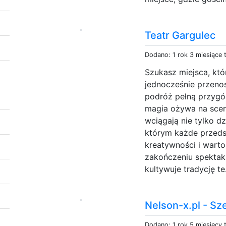
Teatr Gargulec
Dodano: 1 rok 3 miesiące
Szukasz miejsca, któ
jednocześnie przeno
podróż pełną przygód
magia ożywa na scenie
wciągają nie tylko dz
którym każde przedst
kreatywności i warto
zakończeniu spektakl
kultywuje tradycję te
Nelson-x.pl - Sz
Dodano: 1 rok 5 miesięcy