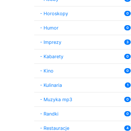
-
Horoskopy
0
-
Humor
0
-
Imprezy
3
-
Kabarety
0
-
Kino
0
-
Kulinaria
1
-
Muzyka mp3
0
-
Randki
0
-
Restauracje
4