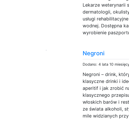
Lekarze weterynarii 
dermatologii, okulist
usługi rehabilitacyj
wodnej. Dostępna każ
wyrobienie paszportu
Negroni
Dodano: 4 lata 10 miesięc
Negroni – drink, któ
klasyczne drinki i id
aperitif i jak zrobić
klasycznego przepisu
włoskich barów i res
ze świata alkoholi, s
mile widzianych przy