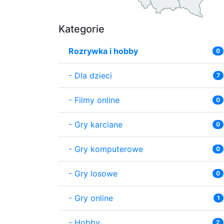
Kategorie
Rozrywka i hobby
0
-
Dla dzieci
7
-
Filmy online
0
-
Gry karciane
0
-
Gry komputerowe
0
-
Gry losowe
0
-
Gry online
1
-
Hobby
2