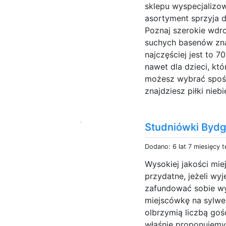
sklepu wyspecjalizo
asortyment sprzyja 
Poznaj szerokie wdroż
suchych basenów zna
najczęściej jest to 7
nawet dla dzieci, kt
możesz wybrać spośr
znajdziesz piłki niebie
Studniówki Byd
Dodano: 6 lat 7 miesięcy 
Wysokiej jakości mi
przydatne, jeżeli w
zafundować sobie wy
miejscówkę na sylwes
olbrzymią liczbą go
właśnie proponujemy