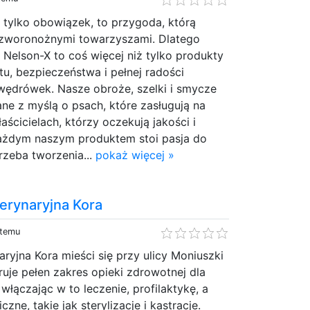
 tylko obowiązek, to przygoda, którą
czworonożnymi towarzyszami. Dlatego
Nelson-X to coś więcej niż tylko produkty
tu, bezpieczeństwa i pełnej radości
ędrówek. Nasze obroże, szelki i smycze
ne z myślą o psach, które zasługują na
łaścicielach, którzy oczekują jakości i
ażdym naszym produktem stoi pasja do
rzeba tworzenia...
pokaż więcej »
erynaryjna Kora
 temu
ryjna Kora mieści się przy ulicy Moniuszki
uje pełen zakres opieki zdrowotnej dla
łączając w to leczenie, profilaktykę, a
czne, takie jak sterylizacje i kastracje.