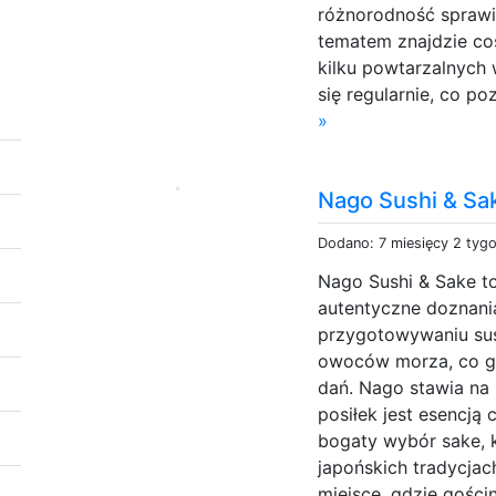
różnorodność sprawi
tematem znajdzie coś
kilku powtarzalnych
się regularnie, co po
»
Nago Sushi & Sa
Dodano: 7 miesięcy 2 tyg
Nago Sushi & Sake t
autentyczne doznania 
przygotowywaniu sus
owoców morza, co g
dań. Nago stawia na 
posiłek jest esencj
bogaty wybór sake, 
japońskich tradycjac
miejsce, gdzie gościn