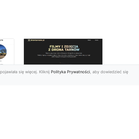
pojawiała się więcej. Kliknij
Polityka Prywatności
, aby dowiedzieć się
Zdjęcia dronem
Tarnów – innowacyjny
sposób na
uchwycenie
niezwykłych chwil
Współczesne technologie