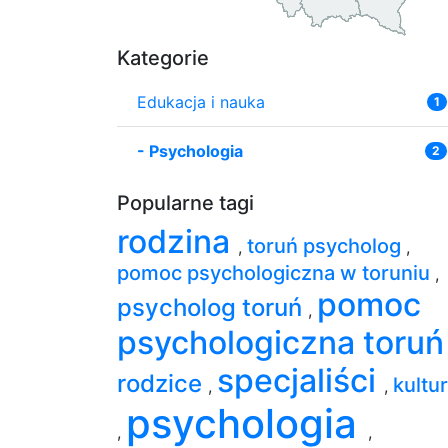
Kategorie
Edukacja i nauka
1
-
Psychologia
2
Popularne tagi
rodzina
toruń psycholog
,
,
pomoc psychologiczna w toruniu
,
pomoc
psycholog toruń
,
psychologiczna toru
specjaliści
rodzice
kultu
,
,
psychologia
,
,