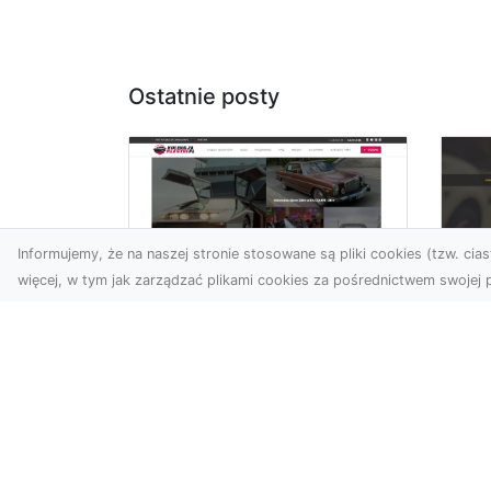
Ostatnie posty
Informujemy, że na naszej stronie stosowane są pliki cookies (tzw. ciast
więcej, w tym jak zarządzać plikami cookies za pośrednictwem swojej p
XM
KolekcjaKlasyki.pl –
Ra
gieła klasyków to
ws
Twoje miejsce w
pr
świecie klasycznej
Ni
motoryzacji