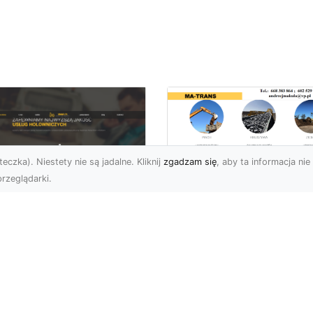
eczka). Niestety nie są jadalne. Kliknij
zgadzam się
, aby ta informacja nie 
rzeglądarki.
Usługi MA-TRANS
Radom –
ar Pomoc Drogowa
kompleksowe
dom – Twoje
rozwiązania dla
parcie na drodze
Twoich projektów
zez całą dobę
budowlanych
eoczekiwane problemy
Firma MA-TRANS z