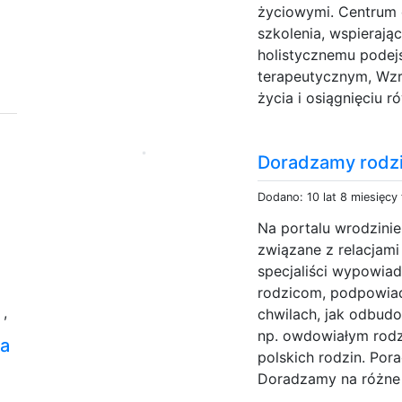
życiowymi. Centrum 
szkolenia, wspierają
holistycznemu podej
terapeutycznym, Wzr
życia i osiągnięciu 
Doradzamy rodzi
Dodano: 10 lat 8 miesięcy
Na portalu wrodzini
związane z relacjami
specjaliści wypowiad
rodzicom, podpowia
ń
,
chwilach, jak odbud
np. owdowiałym rodz
ra
polskich rodzin. Por
Doradzamy na różne 