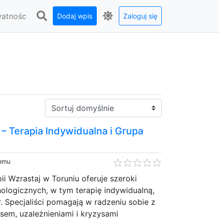
watnośc
Dodaj wpis
Zaloguj się
Sortuj:
– Terapia Indywidualna i Grupa
temu
i Wzrastaj w Toruniu oferuje szeroki
ologicznych, w tym terapię indywidualną,
r. Specjaliści pomagają w radzeniu sobie z
esem, uzależnieniami i kryzysami