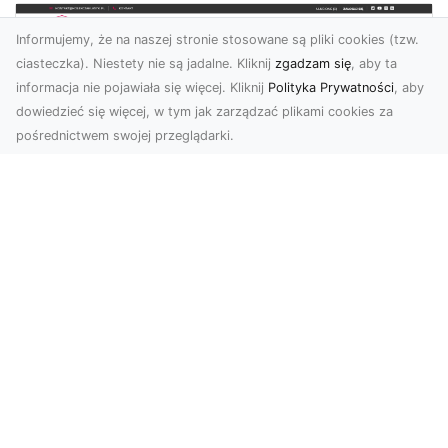
Informujemy, że na naszej stronie stosowane są pliki cookies (tzw.
ciasteczka). Niestety nie są jadalne. Kliknij
zgadzam się
, aby ta
informacja nie pojawiała się więcej. Kliknij
Polityka Prywatności
, aby
dowiedzieć się więcej, w tym jak zarządzać plikami cookies za
pośrednictwem swojej przeglądarki.
KolekcjaKlasyki.pl – gieła klasyków to
Twoje miejsce w świecie klasycznej
motoryzacji
Kolekcjonowanie samochodów zabytkowych to
pasja, która łączy miłośników klasycznej