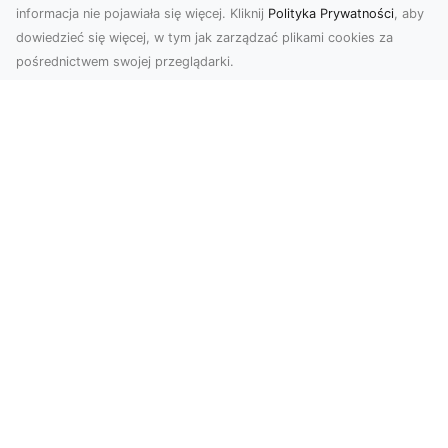
informacja nie pojawiała się więcej. Kliknij
Polityka Prywatności
, aby
dowiedzieć się więcej, w tym jak zarządzać plikami cookies za
pośrednictwem swojej przeglądarki.
KolekcjaKlasyki.pl – gieła klasyków to
Twoje miejsce w świecie klasycznej
motoryzacji
Kolekcjonowanie samochodów zabytkowych to
pasja, która łączy miłośników klasycznej
motoryzacji na ...