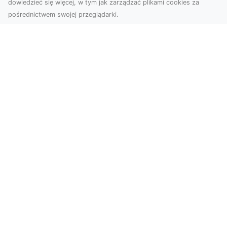
dowiedzieć się więcej, w tym jak zarządzać plikami cookies za
pośrednictwem swojej przeglądarki.
KolekcjaKlasyki.pl – gieła klasyków to
Twoje miejsce w świecie klasycznej
motoryzacji
Kolekcjonowanie samochodów zabytkowych to
pasja, która łączy miłośników klasycznej
motoryzacji na ...