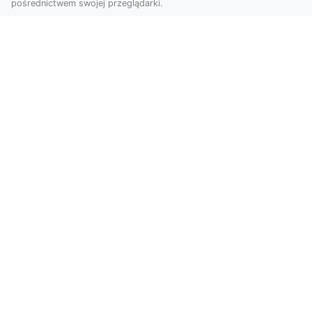
pośrednictwem swojej przeglądarki.
KolekcjaKlasyki.pl – gieła klasyków to
Twoje miejsce w świecie klasycznej
motoryzacji
Kolekcjonowanie samochodów zabytkowych to
pasja, która łączy miłośników klasycznej
motoryzacji na ...