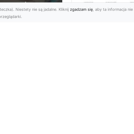
eczka). Niestety nie są jadalne. Kliknij
zgadzam się
, aby ta informacja nie 
rzeglądarki.
Usługi MA-TRANS
Radom –
ar Pomoc Drogowa
kompleksowe
dom – Twoje
rozwiązania dla
parcie na drodze
Twoich projektów
zez całą dobę
budowlanych
eoczekiwane problemy
Firma MA-TRANS z
 drodze mogą
Radomia specjalizuje się
zydarzyć się każdemu
świadczeniu usług
rowcy. W takich
budowlanych i
uacjach niez...
transportowych, które ...
katalog stron
Subskrybuj newslette