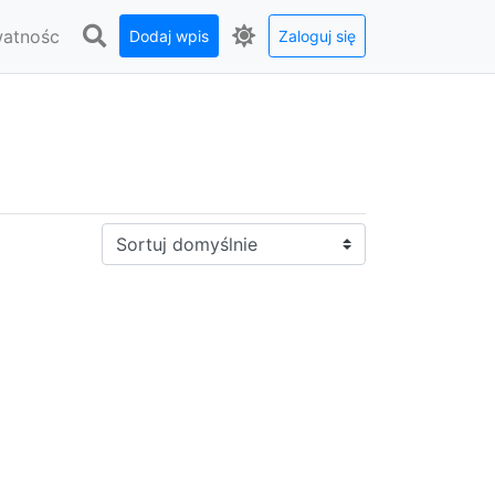
watnośc
Dodaj wpis
Zaloguj się
Sortuj: