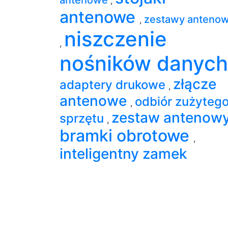
,
antenowe
zestawy anteno
,
niszczenie
,
nośników danyc
złącze
adaptery drukowe
,
antenowe
odbiór zużyteg
,
zestaw antenow
sprzętu
,
bramki obrotowe
,
inteligentny zamek