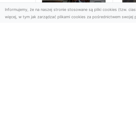
Informujemy, że na naszej stronie stosowane są pliki cookies (tzw. ciast
więcej, w tym jak zarządzać plikami cookies za pośrednictwem swojej p
XM
KolekcjaKlasyki.pl –
Ra
gieła klasyków to
ws
Twoje miejsce w
pr
świecie klasycznej
Ni
motoryzacji
na
Kolekcjonowanie
pr
samochodów zabytkowych
kie
to pasja, która łączy
syt
miłośników klasycznej
motoryzacji na ...
Pomatonemi.com.pl - nowoczesny 