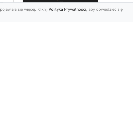
pojawiała się więcej. Kliknij
Polityka Prywatności
, aby dowiedzieć się
Zdjęcia dronem
Tarnów – innowacyjny
sposób na
uchwycenie
niezwykłych chwil
Współczesne technologie
pozwalają nam patrzeć na
 w
świat z zupełnie nowej
perspektywy. Fotografia
dr...
r