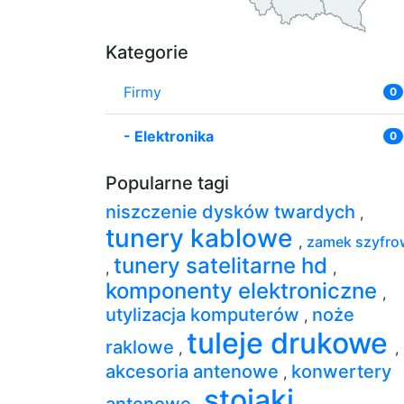
Kategorie
Firmy
0
-
Elektronika
0
Popularne tagi
niszczenie dysków twardych
,
tunery kablowe
,
zamek szyfro
tunery satelitarne hd
,
,
komponenty elektroniczne
,
utylizacja komputerów
noże
,
tuleje drukowe
raklowe
,
,
akcesoria antenowe
konwertery
,
stojaki
antenowe