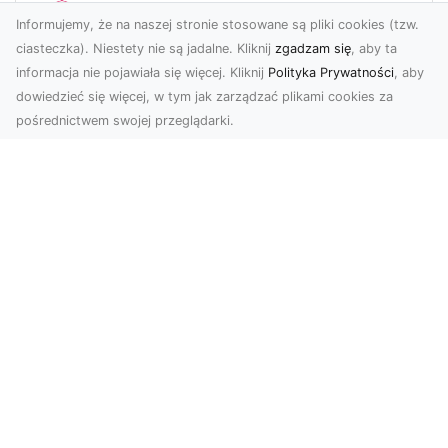
Informujemy, że na naszej stronie stosowane są pliki cookies (tzw.
ciasteczka). Niestety nie są jadalne. Kliknij
zgadzam się
, aby ta
informacja nie pojawiała się więcej. Kliknij
Polityka Prywatności
, aby
dowiedzieć się więcej, w tym jak zarządzać plikami cookies za
pośrednictwem swojej przeglądarki.
KolekcjaKlasyki.pl – gieła klasyków to
Twoje miejsce w świecie klasycznej
motoryzacji
Kolekcjonowanie samochodów zabytkowych to
pasja, która łączy miłośników klasycznej
motoryzacji na ...