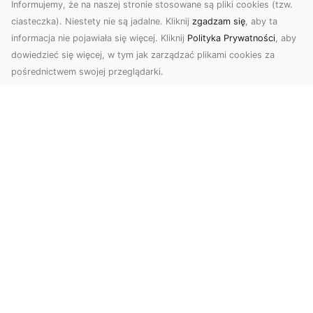
Informujemy, że na naszej stronie stosowane są pliki cookies (tzw.
ciasteczka). Niestety nie są jadalne. Kliknij
zgadzam się
, aby ta
informacja nie pojawiała się więcej. Kliknij
Polityka Prywatności
, aby
dowiedzieć się więcej, w tym jak zarządzać plikami cookies za
pośrednictwem swojej przeglądarki.
KolekcjaKlasyki.pl – gieła klasyków to
Twoje miejsce w świecie klasycznej
motoryzacji
Kolekcjonowanie samochodów zabytkowych to
pasja, która łączy miłośników klasycznej
motoryzacji na ...