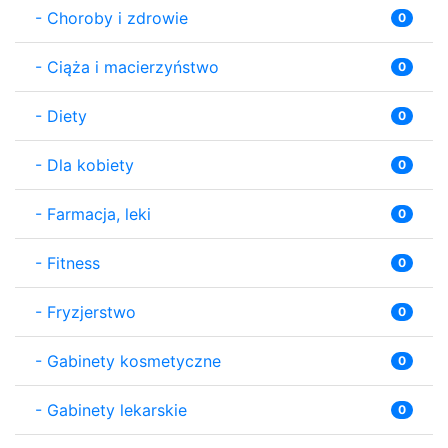
-
Choroby i zdrowie
0
-
Ciąża i macierzyństwo
0
-
Diety
0
-
Dla kobiety
0
-
Farmacja, leki
0
-
Fitness
0
-
Fryzjerstwo
0
-
Gabinety kosmetyczne
0
-
Gabinety lekarskie
0