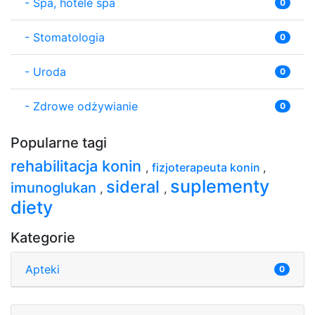
-
Spa, hotele spa
0
-
Stomatologia
0
-
Uroda
0
-
Zdrowe odżywianie
0
Popularne tagi
rehabilitacja konin
,
fizjoterapeuta konin
,
suplementy
sideral
imunoglukan
,
,
diety
Kategorie
Apteki
0