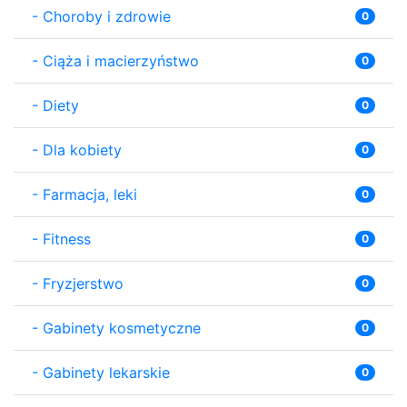
-
Choroby i zdrowie
0
-
Ciąża i macierzyństwo
0
-
Diety
0
-
Dla kobiety
0
-
Farmacja, leki
0
-
Fitness
0
-
Fryzjerstwo
0
-
Gabinety kosmetyczne
0
-
Gabinety lekarskie
0