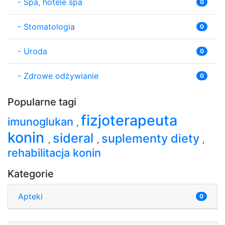
-
Spa, hotele spa
0
-
Stomatologia
0
-
Uroda
0
-
Zdrowe odżywianie
0
Popularne tagi
fizjoterapeuta
imunoglukan
,
konin
sideral
suplementy diety
,
,
,
rehabilitacja konin
Kategorie
Apteki
0